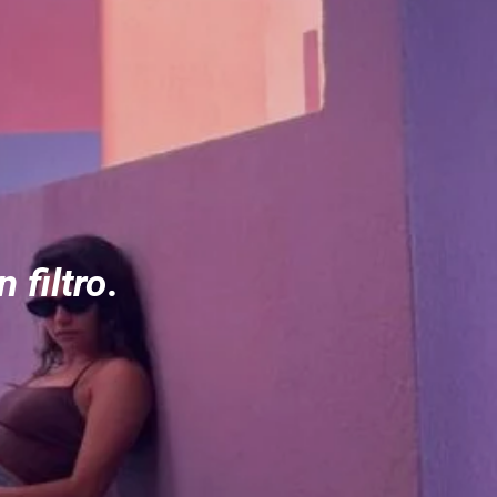
n filtro
.