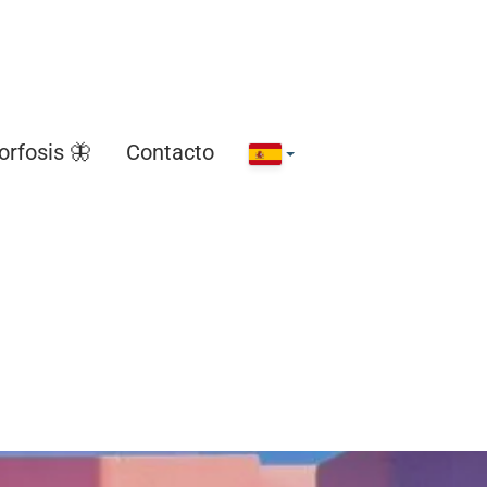
rfosis 🦋
Contacto