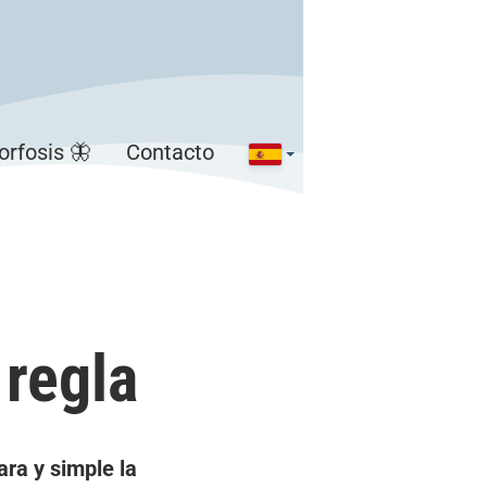
rfosis 🦋
Contacto
 regla
ra y simple la