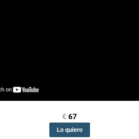
€
67
Lo quiero