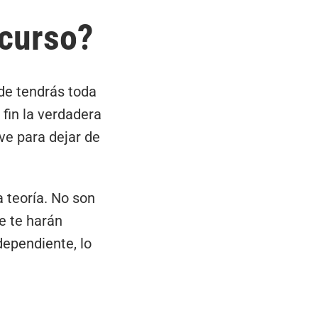
 curso?
nde tendrás toda
fin la verdadera
ave para dejar de
la teoría. No son
ue te harán
dependiente, lo